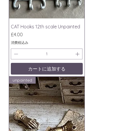
CAT Hooks 12th scale Unpainted
価格
£4.00
消費税込み
カートに追加する
unpainted