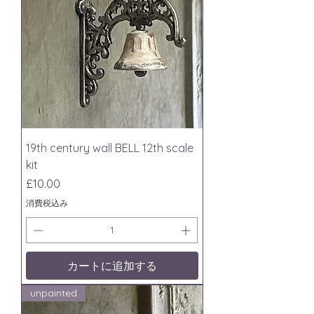
19th century wall BELL 12th scale
kit
価格
£10.00
消費税込み
カートに追加する
unpainted