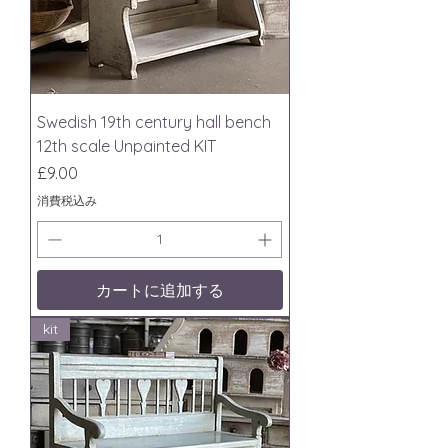
Swedish 19th century hall bench
12th scale Unpainted KIT
価格
£9.00
消費税込み
カートに追加する
kit