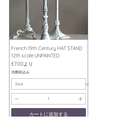
French 19th Century HAT STAND
12th scale UNPAINTED
セール価格
£7.00
より
消費税込み
カートに追加する
unpainted