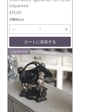
Unpainted
価格
£15.00
消費税込み
カートに追加する
unpainted