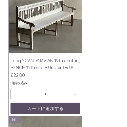
Long SCANDINAVIAN 19th century
BENCH 12th scale Unpainted KIT
価格
£22.00
消費税込み
カートに追加する
kit