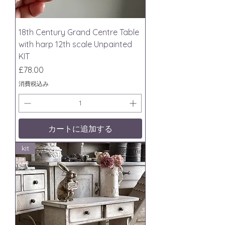
18th Century Grand Centre Table
with harp 12th scale Unpainted
KIT
価格
£78.00
消費税込み
カートに追加する
kit