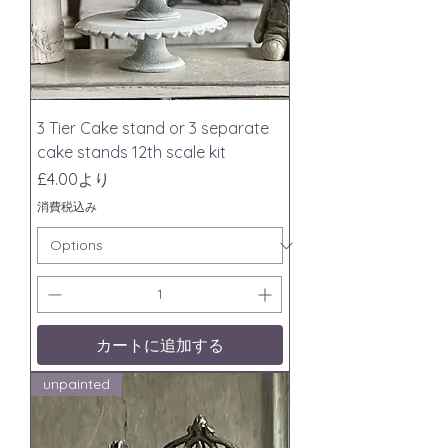
3 Tier Cake stand or 3 separate
cake stands 12th scale kit
セール価格
£4.00
より
消費税込み
カートに追加する
unpainted