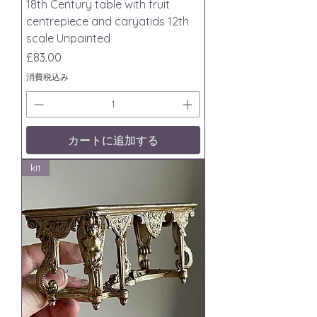
18th Century table with fruit
centrepiece and caryatids 12th
scale Unpainted
価格
£83.00
消費税込み
カートに追加する
kit