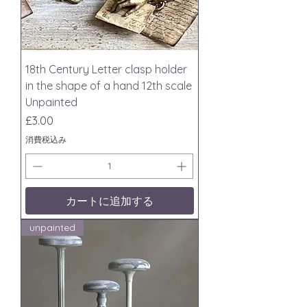
18th Century Letter clasp holder
in the shape of a hand 12th scale
Unpainted
価格
£3.00
消費税込み
カートに追加する
unpainted