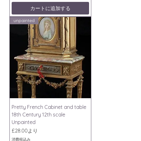
カートに追加する
unpainted
Pretty French Cabinet and table
18th Century 12th scale
Unpainted
セール価格
£28.00
より
消費税込み