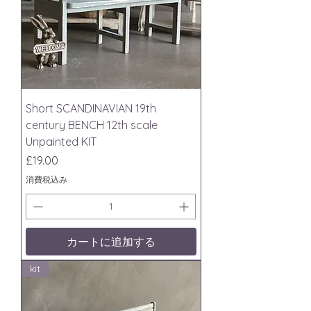
Short SCANDINAVIAN 19th
century BENCH 12th scale
Unpainted KIT
価格
£19.00
消費税込み
カートに追加する
kit