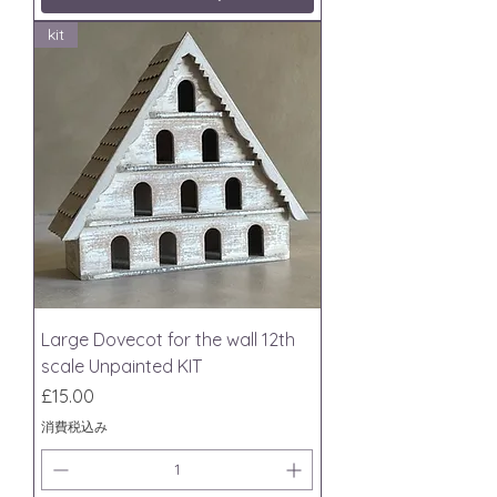
kit
Large Dovecot for the wall 12th
scale Unpainted KIT
価格
£15.00
消費税込み