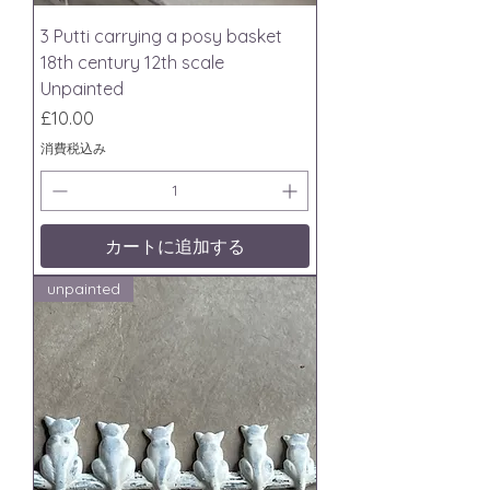
3 Putti carrying a posy basket
18th century 12th scale
Unpainted
価格
£10.00
消費税込み
カートに追加する
unpainted