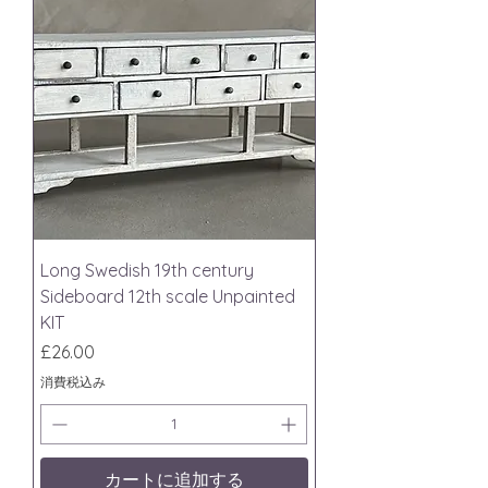
Long Swedish 19th century
Sideboard 12th scale Unpainted
KIT
価格
£26.00
消費税込み
カートに追加する