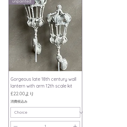
unpainted
Gorgeous late 18th century wall
lantern with arm 12th scale kit
セール価格
£22.00
より
消費税込み