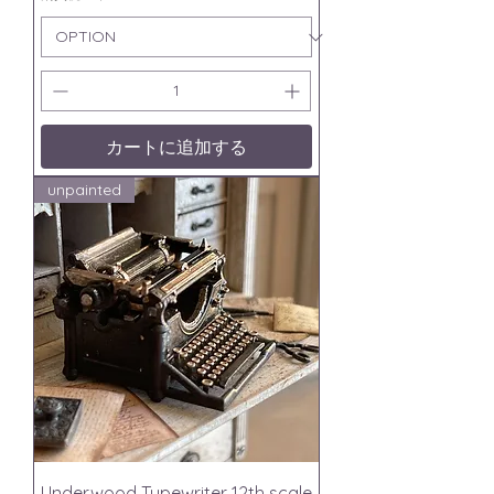
カートに追加する
unpainted
Underwood Typewriter 12th scale