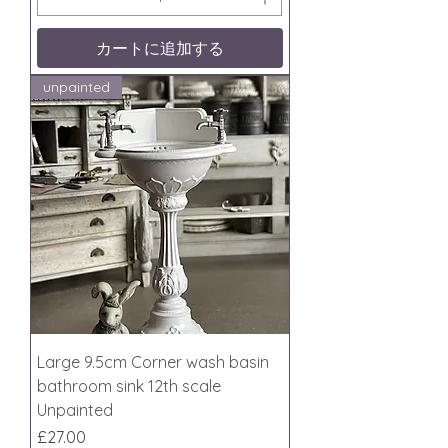
カートに追加する
unpainted
Large 9.5cm Corner wash basin
bathroom sink 12th scale
Unpainted
価格
£27.00