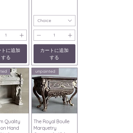
Choice
ートに追加
カートに追加
する
する
nted
unpainted
ックビュー
クイックビュー
m Quality
The Royal Boulle
tion Hand
Marquetry