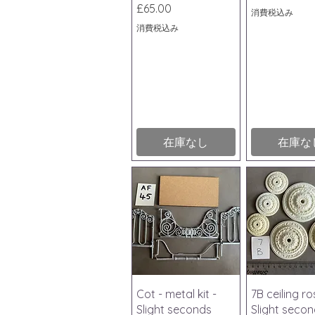
価格
£65.00
消費税込み
消費税込み
在庫なし
在庫な
クイックビュー
クイック
Cot - metal kit -
7B ceiling ro
Slight seconds
Slight seco