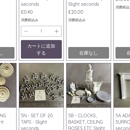
seconds
Slight seconds
消費税込
価格
価格
£0.40
£20.00
消費税込み
消費税込み
カートに追加
し
する
在庫なし
ビュー
クイックビュー
クイックビュー
クイ
ING
5N - SET OF 20
5B - CLOCKS,
5A AD
ht
TAPS - Slight
BASKET, CEILING
SURRO
seconds
ROSES ETC Slight
secon