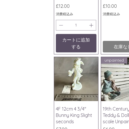
価格
価格
£12.00
£10.00
消費税込み
消費税込み
カートに追加
する
在庫な
unpainted
クイックビュー
クイック
4F 12cm 4 3/4"
19th Centur
Bunny King Slight
Teddy & Doll
seconds
scale Unpai
価格
価格