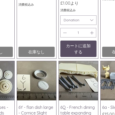
セール価格
£1.00
より
消費税込み
消費税込み
Donation
カートに追加
し
在庫なし
する
ビュー
クイックビュー
クイックビュー
クイ
ses -
6Y - flan dish large
6Q - French dining
6a - S
nds
- Cornice Slight
table expanding
価格
£15.00