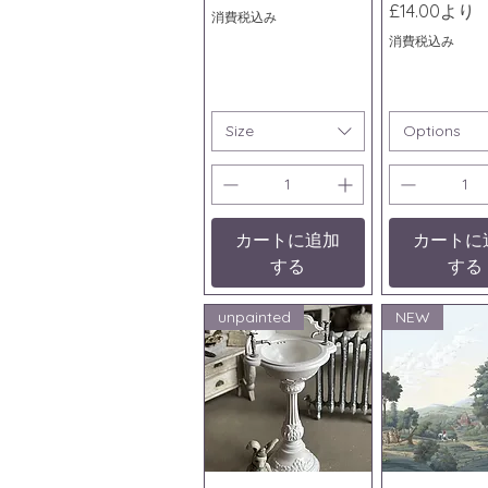
セール価格
£14.00
より
消費税込み
消費税込み
Size
Options
カートに追加
カートに
する
する
unpainted
NEW