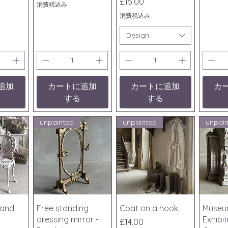
価格
£15.00
消費税込み
消費税込み
Design
追加
カートに追加
カートに追加
カ
する
する
unpainted
unpainted
unpai
ビュー
クイックビュー
クイックビュー
クイ
 and
Free standing
Coat on a hook
Museu
dressing mirror -
Exhibi
価格
£14.00