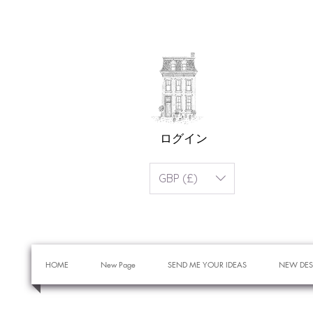
ログイン
GBP (£)
HOME
New Page
SEND ME YOUR IDEAS
NEW DES