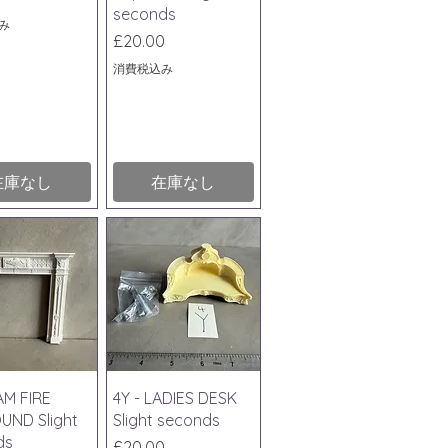
seconds
み
価格
£20.00
消費税込み
在庫なし
在庫なし
ックビュー
クイックビュー
AM FIRE
4Y - LADIES DESK
UND Slight
Slight seconds
ds
価格
£20.00