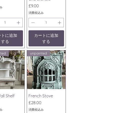
価格
£9.00
み
消費税込み
ートに追加
カートに追加
する
する
nted
unpainted
ックビュー
クイックビュー
all Shelf
French Stove
価格
£28.00
み
消費税込み