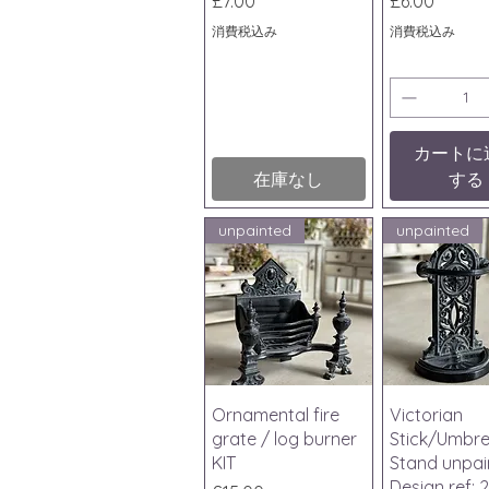
£7.00
£6.00
消費税込み
消費税込み
カートに
在庫なし
する
unpainted
unpainted
クイックビュー
クイック
Ornamental fire
Victorian
grate / log burner
Stick/Umbre
KIT
Stand unpai
Design ref: 2