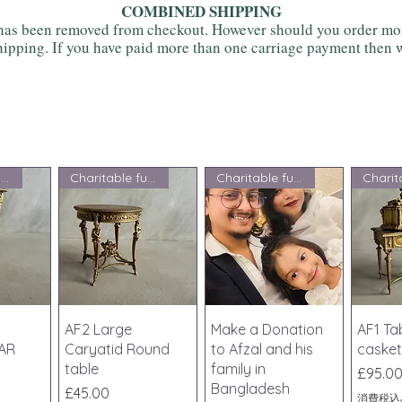
COMBINED SHIPPING
as been removed from checkout. However should you order more
ipping. If you have paid more than one carriage payment then w
Charitable fundraising
Charitable fundraising
Charitable fundraising
ビュー
クイックビュー
クイックビュー
クイ
AF2 Large
Make a Donation
AF1 Ta
AR
Caryatid Round
to Afzal and his
casket
table
family in
価格
£95.0
Bangladesh
価格
£45.00
消費税込