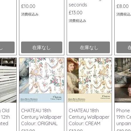
seconds
価格
価格
£10.00
£8.00
価格
£13.00
消費税込み
消費税込
消費税込み
し
在庫なし
在庫なし
ビュー
クイックビュー
クイックビュー
クイ
y Old
CHATEAU 18th
CHATEAU 18th
Phone 
 12th
Century Wallpaper
Century Wallpaper
19th Ce
nted
Colour: ORIGINAL
Colour: CREAM
unpain
価格
価格
価格