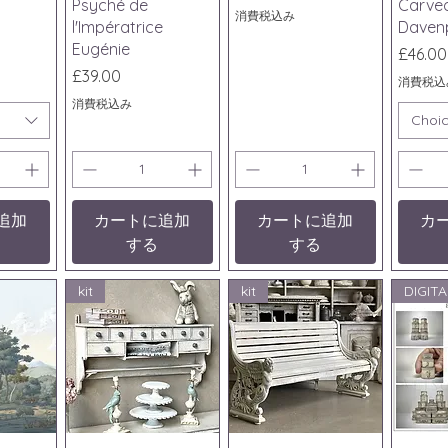
Psyché de
Carved
消費税込み
l'Impératrice
Daven
Eugénie
価格
£46.00
価格
£39.00
消費税込
消費税込み
Choi
追加
カートに追加
カートに追加
カ
する
する
kit
kit