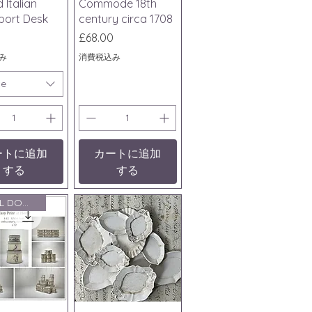
 Italian
Commode 18th
port Desk
century circa 1708
価格
£68.00
み
消費税込み
ce
ートに追加
カートに追加
する
する
DIGITAL DOWNLOAD