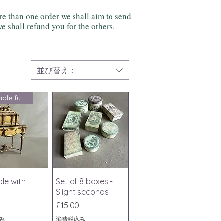
 than one order we shall aim to send
e shall refund you for the others.
並び替え：
Charitable fundraising
ックビュー
クイックビュー
ble with
Set of 8 boxes -
Slight seconds
価格
0
£15.00
み
消費税込み