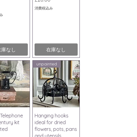
消費税込み
み
在庫なし
在庫なし
unpainted
ックビュー
クイックビュー
Telephone
Hanging hooks
ntury kit
ideal for dried
ted
flowers, pots, pans
and utensils