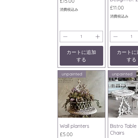
価格
£15.00
価格
£11.00
消費税込み
消費税込み
カートに追加
カートに
する
する
unpainted
unpainted
クイックビュー
クイック
Wall planters
Bistro Table
Chairs
価格
£5.00