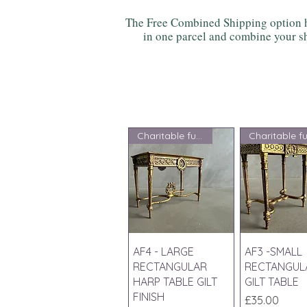
The Free Combined Shipping option h
in one parcel and combine your sh
Charitable fundraising
クイックビュー
クイック
AF4 - LARGE
AF3 -SMALL
RECTANGULAR
RECTANGUL
HARP TABLE GILT
GILT TABLE
FINISH
価格
£35.00