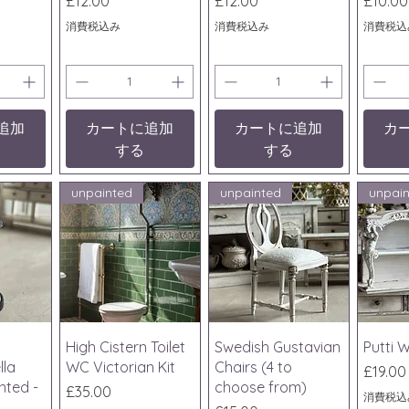
£12.00
£12.00
£10.00
消費税込み
消費税込み
消費税込
追加
カートに追加
カートに追加
カ
する
する
unpainted
unpainted
unpai
ビュー
クイックビュー
クイックビュー
クイ
High Cistern Toilet
Swedish Gustavian
Putti W
lla
WC Victorian Kit
Chairs (4 to
価格
£19.00
nted -
choose from)
価格
£35.00
消費税込