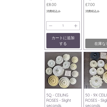
価格
価格
£8.00
£7.00
消費税込み
消費税込み
カートに追加
する
在庫な
クイックビュー
クイック
5Q - CEILING
50 - 9X CEIL
ROSES - Slight
ROSES - Slig
seconds
seconds