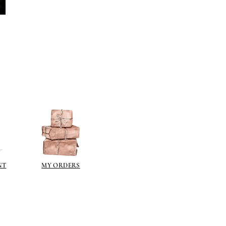
NT
MY ORDERS