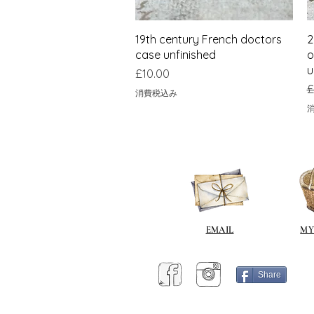
クイックビュー
19th century French doctors
2
case unfinished
o
u
価格
£10.00
£
消費税込み
EMAIL
MY
Share