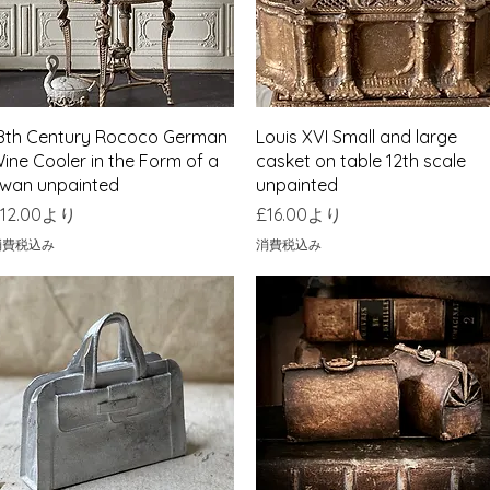
クイックビュー
クイックビュー
8th Century Rococo German
Louis XVI Small and large
ine Cooler in the Form of a
casket on table 12th scale
wan unpainted
unpainted
セール価格
セール価格
12.00
より
£16.00
より
消費税込み
消費税込み