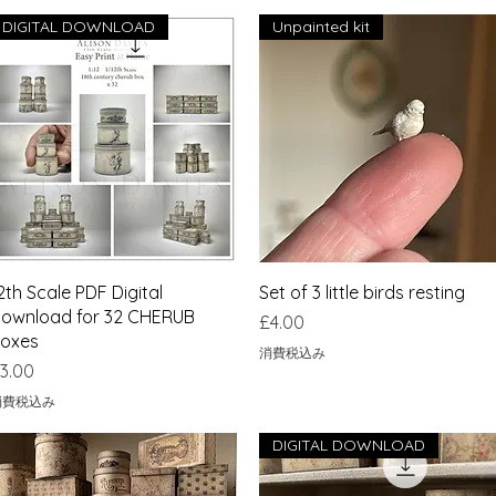
DIGITAL DOWNLOAD
Unpainted kit
クイックビュー
クイックビュー
2th Scale PDF Digital
Set of 3 little birds resting
ownload for 32 CHERUB
価格
£4.00
oxes
消費税込み
価格
3.00
消費税込み
DIGITAL DOWNLOAD