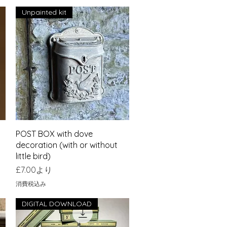
Unpainted kit
クイックビュー
POST BOX with dove
decoration (with or without
little bird)
セール価格
£7.00
より
消費税込み
DIGITAL DOWNLOAD