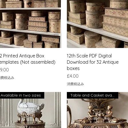
クイックビュー
クイックビュー
2 Printed Antique Box
12th Scale PDF Digital
emplates (Not assembled)
Download for 32 Antique
boxes
価格
9.00
価格
£4.00
消費税込み
消費税込み
Available in two sizes
Table and Casket available