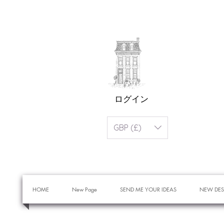
ログイン
GBP (£)
HOME
New Page
SEND ME YOUR IDEAS
NEW DES