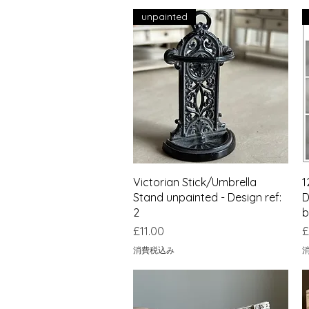
unpainted
クイックビュー
Victorian Stick/Umbrella
1
Stand unpainted - Design ref:
D
2
b
価格
£11.00
£
消費税込み