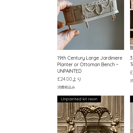
クイックビュー
19th Century Large Jardiniere
3
Planter or Ottoman Bench ~
T
UNPAINTED
£
セール価格
£24.00
より
消費税込み
Unpainted kit resin