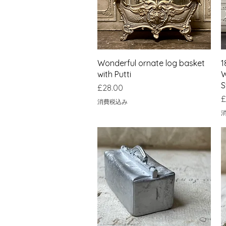
クイックビュー
Wonderful ornate log basket
1
with Putti
W
S
価格
£28.00
£
消費税込み