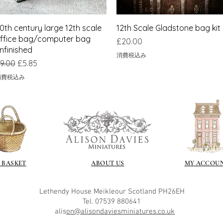
クイックビュー
クイックビュー
0th century large 12th scale
12th Scale Gladstone bag kit
ffice bag/computer bag
価格
£20.00
nfinished
消費税込み
通常価格
セール価格
9.00
£5.85
消費税込み
 BASKET
ABOUT US
MY ACCOU
Lethendy House
Meikleour
Scotland
PH26EH
Tel. 07539 880641
alis
on@alisondaviesminiatures.co.uk