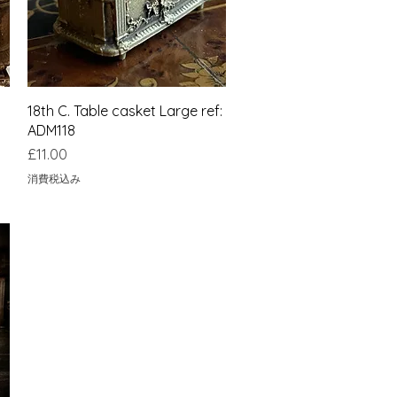
クイックビュー
18th C. Table casket Large ref:
ADM118
価格
£11.00
消費税込み