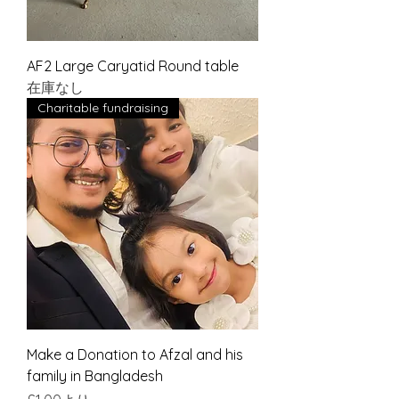
AF2 Large Caryatid Round table
在庫なし
Charitable fundraising
Make a Donation to Afzal and his
family in Bangladesh