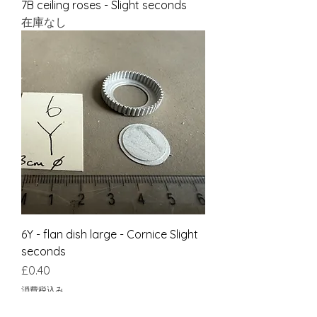
7B ceiling roses - Slight seconds
在庫なし
6Y - flan dish large - Cornice Slight
seconds
価格
£0.40
消費税込み