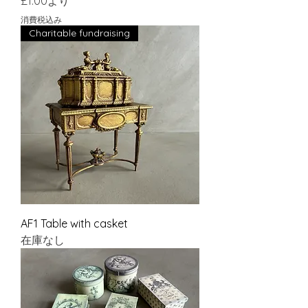
セール価格
£1.00
より
消費税込み
Charitable fundraising
AF1 Table with casket
在庫なし