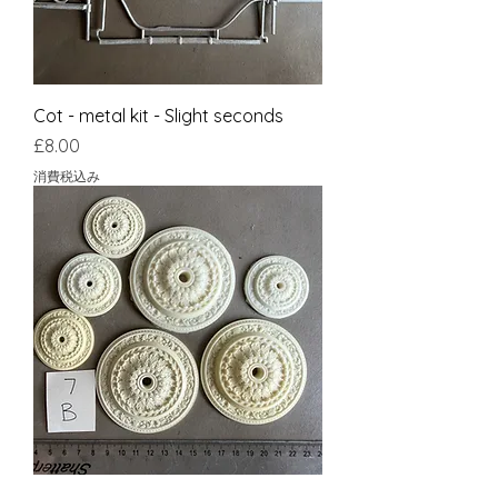
Cot - metal kit - Slight seconds
価格
£8.00
消費税込み