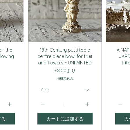
ー
クイックビュー
 - the
18th Century putti table
A NAP
llowing
centre piece bowl for fruit
JARDI
and flowers ~ UNPAINTED
tri
セール価格
£8.00
より
消費税込み
Size
する
カートに追加する
カ