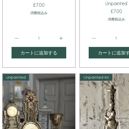
Unpainted
価格
£7.00
価格
£7.00
消費税込み
消費税込み
カートに追加する
カートに追加
unpainted
Unpainted kit