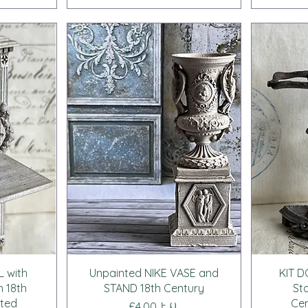
ー
クイックビュー
 with
Unpainted NIKE VASE and
KIT D
h 18th
STAND 18th Century
St
nted
Cen
セール価格
£4.00
より