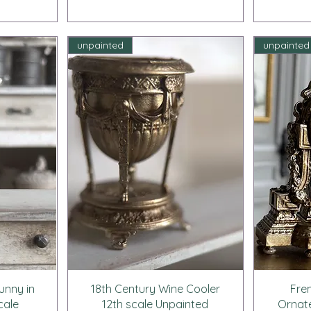
unpainted
unpainted
ー
クイックビュー
unny in
18th Century Wine Cooler
Fre
cale
12th scale Unpainted
Ornate