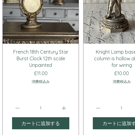
クイックビュー
クイックビュ
French 18th Century Star
Knight Lamp base
Burst Clock 12th scale
column is hollow a
Unpainted
for wiring
価格
価格
£11.00
£10.00
消費税込み
消費税込み
カートに追加する
カートに追加