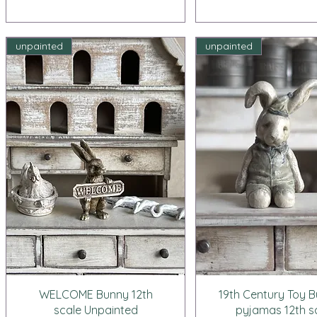
unpainted
unpainted
クイックビュー
クイックビュ
WELCOME Bunny 12th
19th Century Toy B
scale Unpainted
pyjamas 12th s