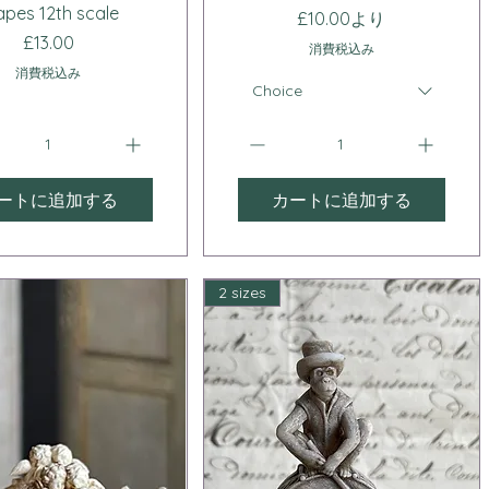
apes 12th scale
セール価格
£10.00
より
価格
£13.00
消費税込み
消費税込み
Choice
ートに追加する
カートに追加する
2 sizes