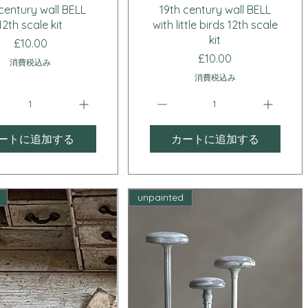
クイックビュー
クイックビュー
 century wall BELL
19th century wall BELL
12th scale kit
with little birds 12th scale
kit
価格
£10.00
価格
£10.00
消費税込み
消費税込み
ートに追加する
カートに追加する
unpainted