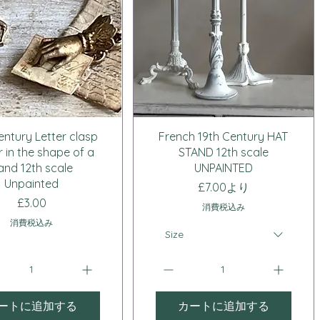
クイックビュー
クイックビュー
entury Letter clasp
French 19th Century HAT
r in the shape of a
STAND 12th scale
and 12th scale
UNPAINTED
Unpainted
セール価格
£7.00
より
価格
£3.00
消費税込み
消費税込み
Size
ートに追加する
カートに追加する