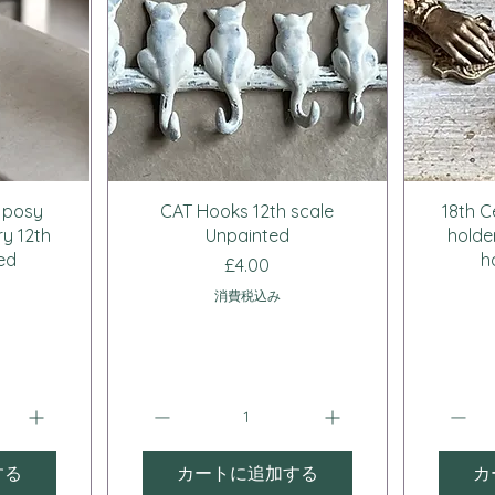
ー
クイックビュー
a posy
CAT Hooks 12th scale
18th C
ry 12th
Unpainted
holde
ed
h
価格
£4.00
消費税込み
する
カートに追加する
カ