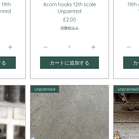
ー
クイックビュー
 19th
Acorn hooks 12th scale
19th
inted
Unpainted
価格
£2.00
消費税込み
する
カートに追加する
カ
unpainted
unpainted