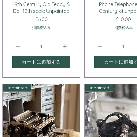
クイックビュー
クイックビュ
19th Century Old Teddy &
Phone Telephone
Doll 12th scale Unpainted
Century kit unpa
価格
価格
£6.00
£10.00
消費税込み
消費税込み
カートに追加する
カートに追加
unpainted
unpainted