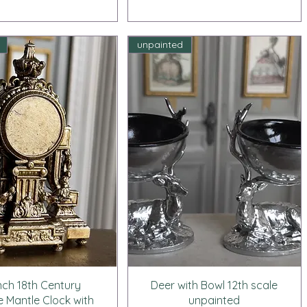
unpainted
クイックビュー
クイックビュー
nch 18th Century
Deer with Bowl 12th scale
 Mantle Clock with
unpainted