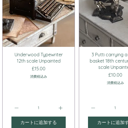
クイックビュー
クイックビュ
Underwood Typewriter
3 Putti carrying 
12th scale Unpainted
basket 18th centu
scale Unpaint
価格
£15.00
価格
£10.00
消費税込み
消費税込み
カートに追加する
カートに追加