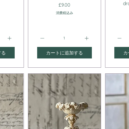
dr
価格
£9.00
消費税込み
する
カートに追加する
カ