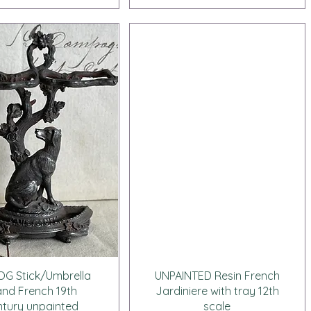
クイックビュー
クイックビュー
OG Stick/Umbrella
UNPAINTED Resin French
and French 19th
Jardiniere with tray 12th
tury unpainted
scale