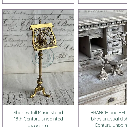
クイックビュー
クイックビュ
Short & Tall Music stand
BRANCH and BELL
18th Century Unpainted
birds unusual dis
Century Unpai
セール価格
£9.00
より