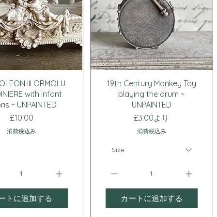
クイックビュー
クイックビュー
OLEON III ORMOLU
19th Century Monkey Toy
NIERE with infant
playing the drum ~
tons ~ UNPAINTED
UNPAINTED
価格
セール価格
£10.00
£3.00
より
消費税込み
消費税込み
Size
ートに追加する
カートに追加する