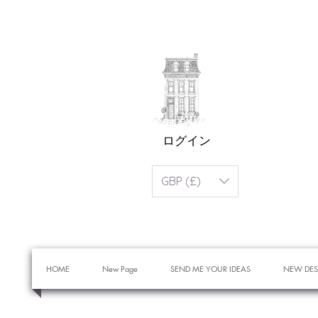
ログイン
GBP (£)
HOME
New Page
SEND ME YOUR IDEAS
NEW DES